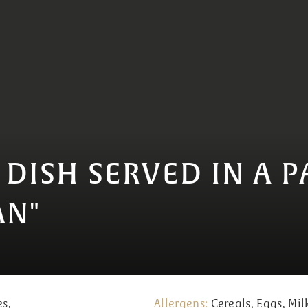
 DISH SERVED IN A 
AN"
es,
Allergens:
Cereals, Eggs, Mil