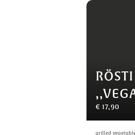
RÖSTI
,,VEG
€ 17,90
grilled vegetabl