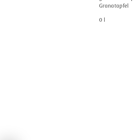
Granatapfel
0 l