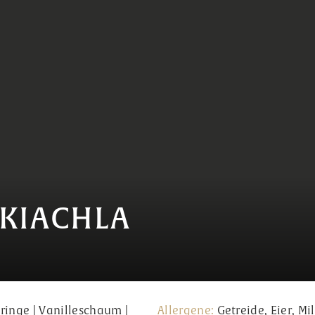
LKIACHLA
ringe | Vanilleschaum |
Allergene:
Getreide, Eier, Mi