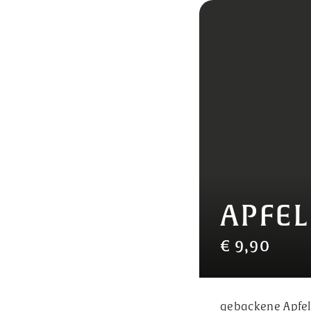
APFE
€ 9,90
gebackene Apfel