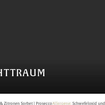
HTTRAUM
 & Zitronen Sorbet | Prosecco
Allergene:
Schwefeloxid und 