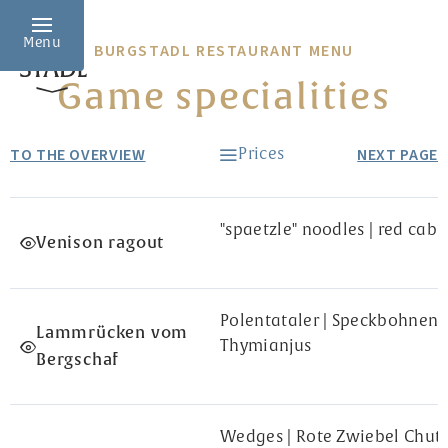
Skip to header (
Skip to content (
Skip to footer (
Skip to navigation (
Open accessibility widget (
Go to accessibility statement (
Alt
Alt
Alt
+ 3)
+ 1)
+ 2)
Alt
+ 4)
Alt
+ 5)
Alt
+ 6)
Apartment house and restaurant Burgstadl
Menu
BURGSTADL RESTAURANT MENU
tment house and restaurant Burgstadl
Game specialities
TO THE OVERVIEW
NEXT PAGE
Prices
"spaetzle" noodles | red cab
Venison ragout
Polentataler | Speckbohnen |
Lammrücken vom
Thymianjus
Bergschaf
Wedges | Rote Zwiebel Chut